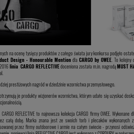
onych na ocenę tysięcy produktów z całego świata jury konkursu podjęło ostate
duct Design - Honourable Mention
dla
CARGO by OWEE
. To kolejny
 2016
linia CARGO REFLECTIVE
doceniona została m.in. nagrodą
MUST H
al.
ardziej prestiżowych nagród w dziedzinie wzornictwa przemysłowego.
otrzymują je produkty wizjonerów wzornictwa, którym udało się uzyskać dosk
kcjonalnością.
ii CARGO REFLECTIVE to najnowsza kolekcja CARGO firmy OWEE. Wykonane d
zez całą dobę. Marka znana jest ze swoich torb i plecaków wykonanych z
sowanej przez firmy outdoorowe i armie na całym świecie - przynosi odświe
łownie, ponieważ linia REFLECTIVE CARGO jest wykonana z CORDURY w połączeni