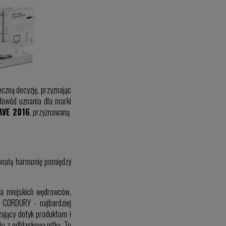
czną decyzję, przyznając
 dowód uznania dla marki
AVE 2016
, przyznawaną
onałą harmonię pomiędzy
la miejskich wędrowców,
 CORDURY - najbardziej
żający dotyk produktom i
u z odblaskową nitką. To