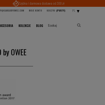
Szybka i darmowa dostawa od 300 zł
PL
Y@CARGOBYOWEE.COM
MOJE KONTO
KOSZYK:
(PUSTY)
AKCESORIA
KOLEKCJE
BLOG
O by OWEE