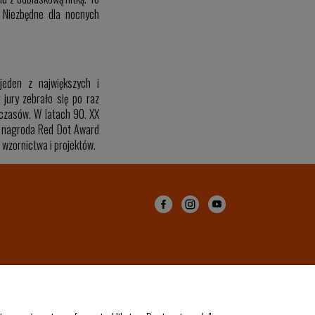
 Niezbędne dla nocnych
jeden z największych i
jury zebrało się po raz
czasów. W latach 90. XX
y nagroda Red Dot Award
 wzornictwa i projektów.