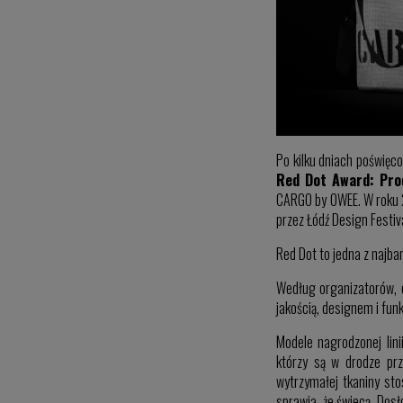
Po kilku dniach poświęc
Red Dot Award: Pro
CARGO by OWEE. W roku
przez Łódź Design Festiv
Red Dot to jedna z najb
Według organizatorów, 
jakością, designem i fun
Modele nagrodzonej lin
którzy są w drodze pr
wytrzymałej tkaniny sto
sprawia, że świecą. Dos