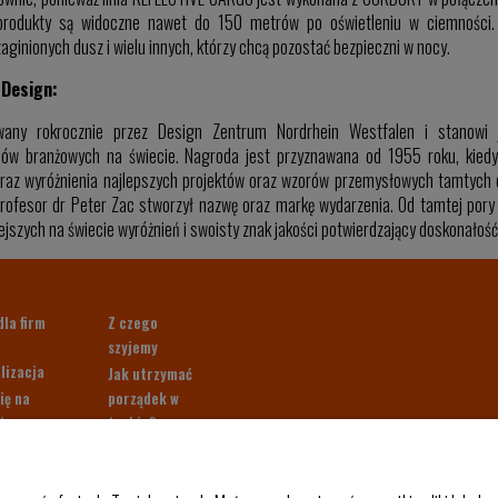
 produkty są widoczne nawet do 150 metrów po oświetleniu w ciemności.
aginionych dusz i wielu innych, którzy chcą pozostać bezpieczni w nocy.
 Design:
wany rokrocznie przez Design Zentrum Nordrhein Westfalen i stanowi 
sów branżowych na świecie. Nagroda jest przyznawana od 1955 roku, kiedy 
oraz wyróżnienia najlepszych projektów oraz wzorów przemysłowych tamtych 
profesor dr Peter Zac stworzył nazwę oraz markę wydarzenia. Od tamtej por
ejszych na świecie wyróżnień i swoisty znak jakości potwierdzający doskonałość
dla firm
Z czego
szyjemy
lizacja
Jak utrzymać
ię na
porządek w
ter.
torbie?
 40 zł!
Paleta kolorów
klientów
Pakowny