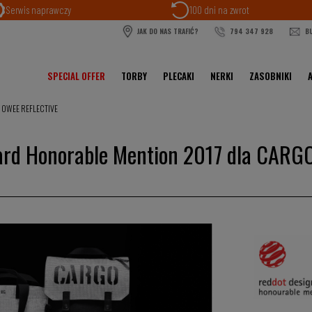
Serwis naprawczy
100 dni na zwrot
JAK DO NAS TRAFIĆ?
794 347 928
BU
SPECIAL OFFER
TORBY
PLECAKI
NERKI
ZASOBNIKI
 OWEE REFLECTIVE
ard Honorable Mention 2017 dla CARG