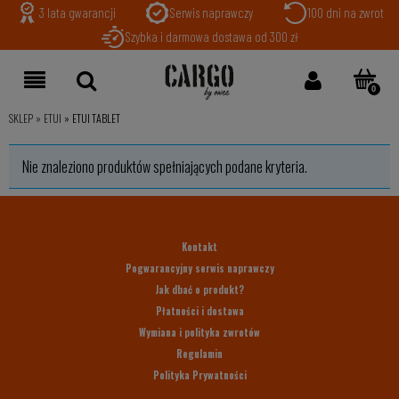
3 lata gwarancji
Serwis naprawczy
100 dni na zwrot
Szybka i darmowa dostawa od 300 zł
SKLEP
»
ETUI
»
ETUI TABLET
Nie znaleziono produktów spełniających podane kryteria.
Kontakt
Pogwarancyjny serwis naprawczy
Jak dbać o produkt?
Płatności i dostawa
Wymiana i polityka zwrotów
Regulamin
Polityka Prywatności