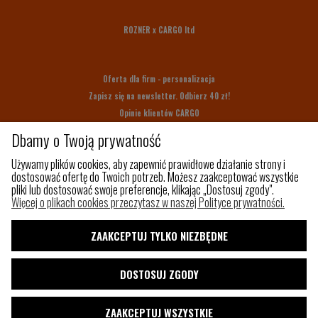
ROZNER x CARGO ltd
Oferta dla firm - personalizacja
Zapisz się na newsletter. Odbierz 40 zł!
Opinie klientów CARGO
Bony upominkowe
Dbamy o Twoją prywatność
Na prezent
Używamy plików cookies, aby zapewnić prawidłowe działanie strony i
dostosować ofertę do Twoich potrzeb. Możesz zaakceptować wszystkie
pliki lub dostosować swoje preferencje, klikając „Dostosuj zgody".
Z czego szyjemy
Więcej o plikach cookies przeczytasz w naszej Polityce prywatności.
Jak utrzymać porządek w torbie?
Paleta kolorów
ZAAKCEPTUJ TYLKO NIEZBĘDNE
Pakowny plecak do samolotu
Shaka
DOSTOSUJ ZGODY
Blog
ZAAKCEPTUJ WSZYSTKIE