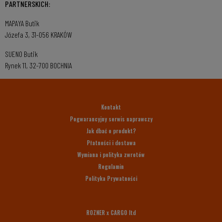
PARTNERSKICH:
MAPAYA Butik
Józefa 3, 31-056 KRAKÓW
SUENO Butik
Rynek 11, 32-700 BOCHNIA
Kontakt
Pogwarancyjny serwis naprawczy
Jak dbać o produkt?
Płatności i dostawa
Wymiana i polityka zwrotów
Regulamin
Polityka Prywatności
ROZNER x CARGO ltd