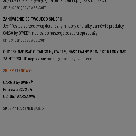
ania@cargobyowee.com.
ZAMÓWIENIE DO TWOJEGO SKLEPU
Jeśli jesteś sprzedawcą detalicznym, który chciałby zamówić produkty
CARGO by OWEE®, napisz do naszego zespołu sprzedaży:
ania@cargobyowee.com.
CHCESZ NAPISAĆ O CARGO by OWEE®, MASZ FAJNY PROJEKT KTÓRY NAS
ZAINTERSUJE napisz na:
media@cargobyowee.com.
SKLEP FIRMOWY:
CARGO by OWEE®
Filtrowa 62/224
O2-057 WARSZAWA
SKLEPY PARTNERSKIE >>