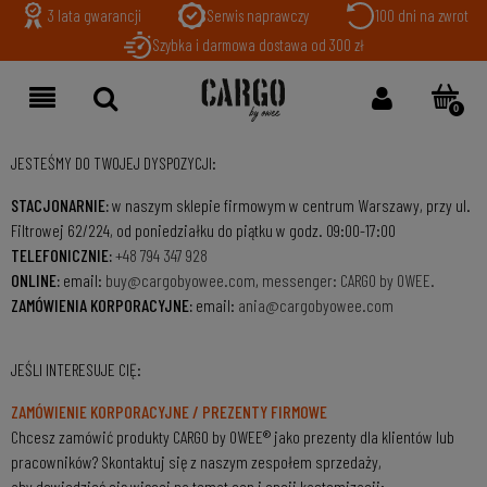
3 lata gwarancji
Serwis naprawczy
100 dni na zwrot
Szybka i darmowa dostawa od 300 zł
JESTEŚMY DO TWOJEJ DYSPOZYCJI:
STACJONARNIE:
w naszym sklepie firmowym w centrum Warszawy, przy ul.
Filtrowej 62/224, od poniedziałku do piątku w godz. 09:00-17:00
TELEFONICZNIE:
+48 794 347 928
ONLINE:
email:
buy@cargobyowee.com
,
messenger: CARGO by OWEE.
ZAMÓWIENIA KORPORACYJNE:
email:
ania@cargobyowee.com
JEŚLI INTERESUJE CIĘ:
ZAMÓWIENIE KORPORACYJNE / PREZENTY FIRMOWE
Chcesz zamówić produkty CARGO by OWEE® jako prezenty dla klientów lub
pracowników? Skontaktuj się z naszym zespołem sprzedaży,
aby dowiedzieć się więcej na temat cen i opcji kastomizacji: