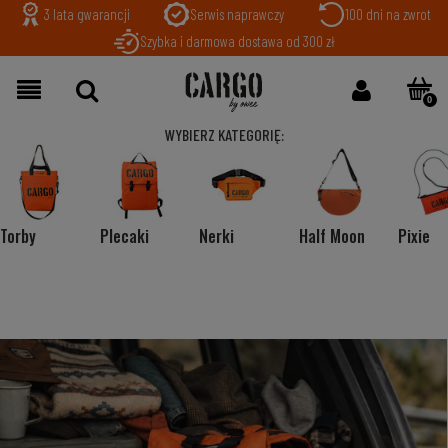
3 lata gwarancji
Serwis naprawczy
100 dni na zwrot
Szybka i darmowa dostawa od 300 zł
WYBIERZ KATEGORIĘ:
Torby
Plecaki
Nerki
Half Moon
Pixie