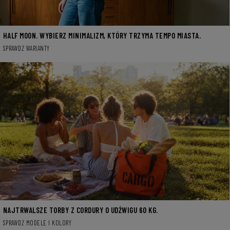
HALF MOON. WYBIERZ MINIMALIZM, KTÓRY TRZYMA TEMPO MIASTA.
SPRAWDŹ WARIANTY
NAJTRWALSZE TORBY Z CORDURY O UDŹWIGU 60 KG.
SPRAWDŹ MODELE I KOLORY