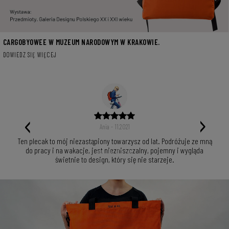
CARGOBYOWEE W MUZEUM NARODOWYM W KRAKOWIE.
DOWIEDZ SIĘ WIĘCEJ
‹
›
Ania - 11.2021
ż 10
Ten plecak to mój niezastąpiony towarzysz od lat. Podróżuje ze mną
To
ack
do pracy i na wakacje, jest niezniszczalny, pojemny i wygląda
Ś
sama
świetnie to design, który się nie starzeje.
Wasze