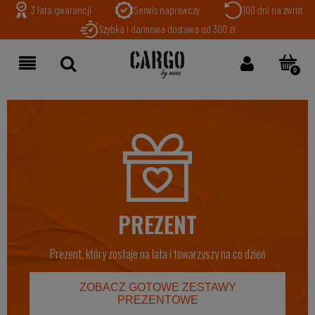
3 lata gwarancji
Serwis naprawczy
100 dni na zwrot
Szybka i darmowa dostawa od 300 zł
PREZENT
Prezent, który zostaje na lata i towarzyszy na co dzień
ZOBACZ GOTOWE ZESTAWY
PREZENTOWE