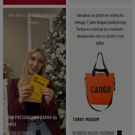
Nie wiesz, co wybrać? Podaruj
Idealna na dzień w mieście,
wybór.
zakupy i jako bagaż podręczny.
Torba w rozmiarze medium –
doskonała na co dzień i nie
tylko.
BON PREZENTOWY CARGO by
TORBY MEDIUM
OWEE
WYBIERZ KWOTĘ
WYBIERZ KOLOR I ROZMIAR