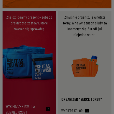
Znajdź idealny prezent – zobacz
Zmyślnie organizuje wnętrze
praktyczne zestawy, które
torby, a na wyjazdach służy za
zawsze się sprawdzą.
kosmetyczkę. Skradł już
niejedno serce.
ORGANIZER "SERCE TORBY"
WYBIERZ ZESTAW DLA
WYBIERZ KOLOR
BLISKIEJ OSOBY