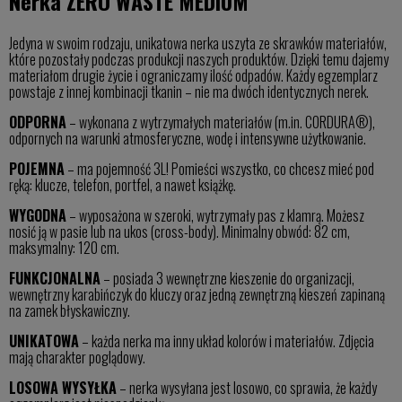
Nerka ZERO WASTE MEDIUM
Jedyna w swoim rodzaju, unikatowa nerka uszyta ze skrawków materiałów,
które pozostały podczas produkcji naszych produktów. Dzięki temu dajemy
materiałom drugie życie i ograniczamy ilość odpadów. Każdy egzemplarz
powstaje z innej kombinacji tkanin – nie ma dwóch identycznych nerek.
ODPORNA
– wykonana z wytrzymałych materiałów (m.in. CORDURA®),
odpornych na warunki atmosferyczne, wodę i intensywne użytkowanie.
POJEMNA
– ma pojemność 3L! Pomieści wszystko, co chcesz mieć pod
ręką: klucze, telefon, portfel, a nawet książkę.
WYGODNA
– wyposażona w szeroki, wytrzymały pas z klamrą. Możesz
nosić ją w pasie lub na ukos (cross-body). Minimalny obwód: 82 cm,
maksymalny: 120 cm.
FUNKCJONALNA
– posiada 3 wewnętrzne kieszenie do organizacji,
wewnętrzny karabińczyk do kluczy oraz jedną zewnętrzną kieszeń zapinaną
na zamek błyskawiczny.
UNIKATOWA
– każda nerka ma inny układ kolorów i materiałów. Zdjęcia
mają charakter poglądowy.
LOSOWA WYSYŁKA
– nerka wysyłana jest losowo, co sprawia, że każdy