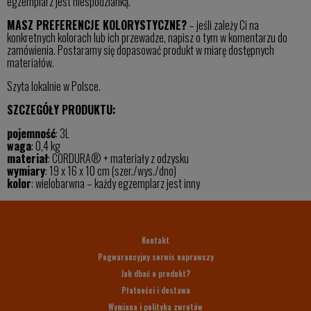
egzemplarz jest niespodzianką.
MASZ PREFERENCJE KOLORYSTYCZNE?
– jeśli zależy Ci na
konkretnych kolorach lub ich przewadze, napisz o tym w komentarzu do
zamówienia. Postaramy się dopasować produkt w miarę dostępnych
materiałów.
Szyta lokalnie w Polsce.
SZCZEGÓŁY PRODUKTU:
pojemność
: 3L
waga
: 0,4 kg
materiał
: CORDURA® + materiały z odzysku
wymiary
: 19 x 16 x 10 cm (szer./wys./dno)
kolor
: wielobarwna – każdy egzemplarz jest inny
Kontakt
Pogwarancyjny serwis naprawczy
Jak dbać o produkt?
Płatności i dostawa
Wymiana i polityka zwrotów