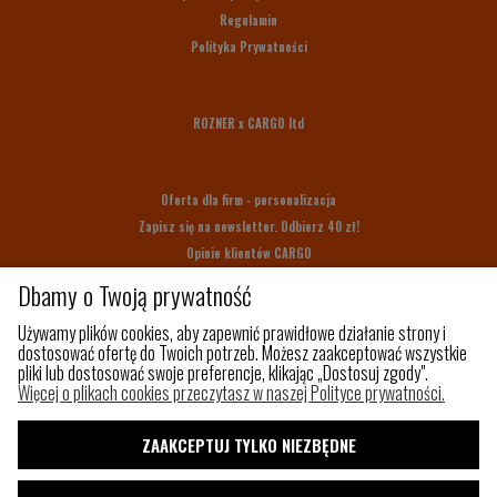
Regulamin
Polityka Prywatności
ROZNER x CARGO ltd
Oferta dla firm - personalizacja
Zapisz się na newsletter. Odbierz 40 zł!
Opinie klientów CARGO
Bony upominkowe
Dbamy o Twoją prywatność
Na prezent
Używamy plików cookies, aby zapewnić prawidłowe działanie strony i
dostosować ofertę do Twoich potrzeb. Możesz zaakceptować wszystkie
pliki lub dostosować swoje preferencje, klikając „Dostosuj zgody".
Z czego szyjemy
Więcej o plikach cookies przeczytasz w naszej Polityce prywatności.
Jak utrzymać porządek w torbie?
Paleta kolorów
ZAAKCEPTUJ TYLKO NIEZBĘDNE
Pakowny plecak do samolotu
Shaka