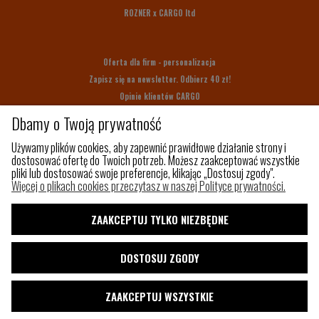
ROZNER x CARGO ltd
Oferta dla firm - personalizacja
Zapisz się na newsletter. Odbierz 40 zł!
Opinie klientów CARGO
Bony upominkowe
Dbamy o Twoją prywatność
Na prezent
Używamy plików cookies, aby zapewnić prawidłowe działanie strony i
dostosować ofertę do Twoich potrzeb. Możesz zaakceptować wszystkie
pliki lub dostosować swoje preferencje, klikając „Dostosuj zgody".
Z czego szyjemy
Więcej o plikach cookies przeczytasz w naszej Polityce prywatności.
Jak utrzymać porządek w torbie?
Paleta kolorów
ZAAKCEPTUJ TYLKO NIEZBĘDNE
Pakowny plecak do samolotu
Shaka
DOSTOSUJ ZGODY
Blog
ZAAKCEPTUJ WSZYSTKIE