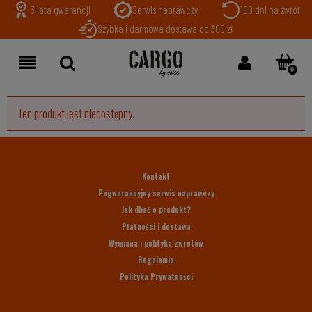
3 lata gwarancji
Serwis naprawczy
100 dni na zwrot
Szybka i darmowa dostawa od 300 zł
Ten produkt jest niedostępny.
Kontakt
Pogwarancyjny serwis naprawczy
Jak dbać o produkt?
Płatności i dostawa
Wymiana i polityka zwrotów
Regulamin
Polityka Prywatności