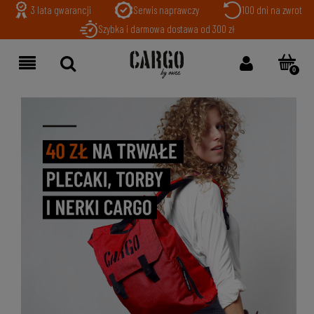
3 lata gwarancji
Serwis naprawczy
100 dni na zwrot
Szybka i darmowa dostawa od 300 zł