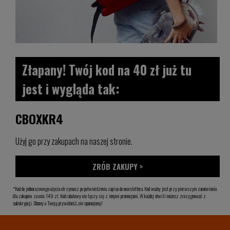
Złapany! Twój kod na 40 zł już tu
jest i wygląda tak:
CBOXKR4
Użyj go przy zakupach na naszej stronie.
ZRÓB ZAKUPY >
*Kod do jednorazowego użycia otrzymasz po potwierdzeniu zapisu do newslettera. Kod ważny jest przy pierwszym zamówieniu
dla zakupów za min. 149 zł. Kod rabatowy nie łączy się z innymi promocjami. W każdej chwili możesz zrezygnować z
subskrypcji. Dbamy o Twoją prywatność, nie spamujemy!