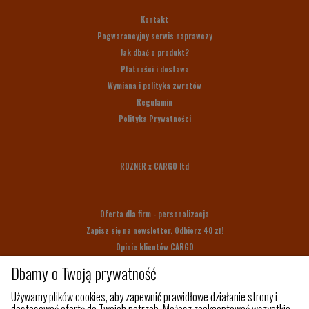
Kontakt
Pogwarancyjny serwis naprawczy
Jak dbać o produkt?
Płatności i dostawa
Wymiana i polityka zwrotów
Regulamin
Polityka Prywatności
ROZNER x CARGO ltd
Oferta dla firm - personalizacja
Zapisz się na newsletter. Odbierz 40 zł!
Opinie klientów CARGO
Bony upominkowe
Dbamy o Twoją prywatność
Na prezent
Używamy plików cookies, aby zapewnić prawidłowe działanie strony i