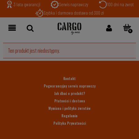
3 lata gwarancji
Serwis naprawczy
100 dni na zwrot
Szybka i darmowa dostawa od 300 zł
Ten produkt jest niedostępny.
Kontakt
Pogwarancyjny serwis naprawczy
Jak dbać o produkt?
Płatności i dostawa
Wymiana i polityka zwrotów
Regulamin
Polityka Prywatności