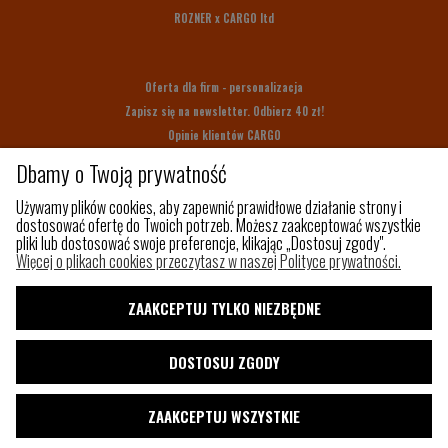
ROZNER x CARGO ltd
Oferta dla firm - personalizacja
Zapisz się na newsletter. Odbierz 40 zł!
Opinie klientów CARGO
Bony upominkowe
Dbamy o Twoją prywatność
Na prezent
Używamy plików cookies, aby zapewnić prawidłowe działanie strony i
dostosować ofertę do Twoich potrzeb. Możesz zaakceptować wszystkie
pliki lub dostosować swoje preferencje, klikając „Dostosuj zgody".
Z czego szyjemy
Więcej o plikach cookies przeczytasz w naszej Polityce prywatności.
Jak utrzymać porządek w torbie?
Paleta kolorów
ZAAKCEPTUJ TYLKO NIEZBĘDNE
Pakowny plecak do samolotu
Shaka
DOSTOSUJ ZGODY
Blog
ZAAKCEPTUJ WSZYSTKIE