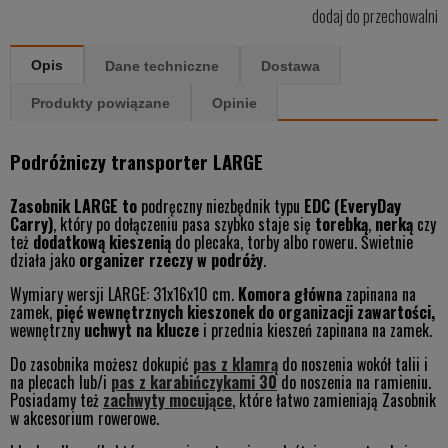
dodaj do przechowalni
Opis
Dane techniczne
Dostawa
Produkty powiązane
Opinie
Podróżniczy transporter LARGE
Zasobnik LARGE to
podręczny niezbędnik typu
EDC (EveryDay
Carry)
, który po dołączeniu pasa szybko staje się
torebką
,
nerką
czy
też
dodatkową kieszenią
do plecaka, torby albo roweru. Świetnie
działa jako
organizer rzeczy w podróży
.
Wymiary wersji LARGE: 31x16x10 cm.
Komora główna
zapinana na
zamek,
pięć wewnętrznych kieszonek do organizacji zawartości,
wewnętrzny
uchwyt na klucze
i przednia kieszeń zapinana na zamek.
Do zasobnika możesz dokupić
pas z klamrą
do noszenia wokół talii i
na plecach lub/i
pas z karabińczykami 30
do noszenia na ramieniu.
Posiadamy też
zachwyty mocujące
, które łatwo zamieniają Zasobnik
w akcesorium rowerowe.