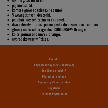
wymiary: 31x16x10 cm,
pojemność: 5L,
komora główna zapinana na zamek,
5 wewnętrznych kieszonki,
przednia kieszeń zapinana na zamek,
dwa uchwyty do zaczepienia paska do noszenia na ramieniu,
główny materiał: oryginalna
CORDURA® Orange
,
kolor:
pomarańczowy
/
orange
,
wyprodukowany w Polsce.
Kontakt
Pogwarancyjny serwis naprawczy
Jak dbać o produkt?
Płatności i dostawa
Wymiana i polityka zwrotów
Regulamin
Polityka Prywatności