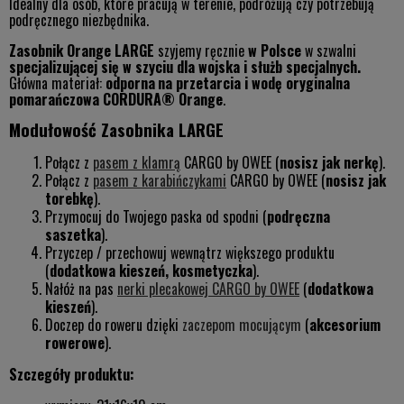
Idealny dla osób, które pracują w terenie, podróżują czy potrzebują
podręcznego niezbędnika.
Zasobnik Orange LARGE
szyjemy ręcznie
w Polsce
w szwalni
specjalizującej się w szyciu dla wojska i służb specjalnych.
Główna materiał:
odporna
na przetarcia i wodę oryginalna
pomarańczowa CORDURA® Orange
.
Modułowość Zasobnika LARGE
Połącz z
pasem z klamrą
CARGO by OWEE (
nosisz jak nerkę
).
Połącz z
pasem z karabińczykami
CARGO by OWEE (
nosisz jak
torebkę
).
Przymocuj do Twojego paska od spodni (
podręczna
saszetka
).
Przyczep / przechowuj wewnątrz większego produktu
(
dodatkowa kieszeń, kosmetyczka
).
Nałóż na pas
nerki plecakowej CARGO by OWEE
(
dodatkowa
kieszeń
).
Doczep do roweru dzięki
zaczepom mocującym
(
akcesorium
rowerowe
).
Szczegóły produktu: