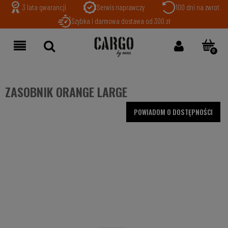
3 lata gwarancji
Serwis naprawczy
100 dni na zwrot
Szybka i darmowa dostawa od 300 zł
ZASOBNIK ORANGE LARGE
POWIADOM O DOSTĘPNOŚCI