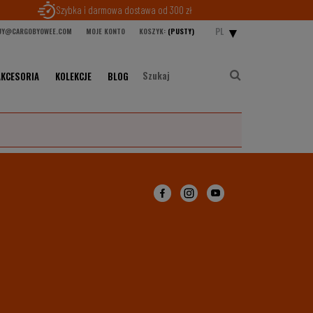
Szybka i darmowa dostawa od 300 zł
PL
Y@CARGOBYOWEE.COM
MOJE KONTO
KOSZYK:
(PUSTY)
AKCESORIA
KOLEKCJE
BLOG