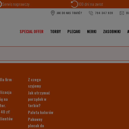
Serwis naprawczy
100 dni na zwrot
JAK DO NAS TRAFIĆ?
794 347 928
BU
SPECIAL OFFER
TORBY
PLECAKI
NERKI
ZASOBNIKI
dla firm
Z czego
szyjemy
lizacja
Jak utrzymać
ię na
porządek w
ter.
torbie?
 40 zł!
Paleta kolorów
klientów
Pakowny
plecak do