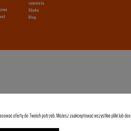
samolotu
kowe
Shaka
ent
Blog
osować ofertę do Twoich potrzeb. Możesz zaakceptować wszystkie pliki lub dost