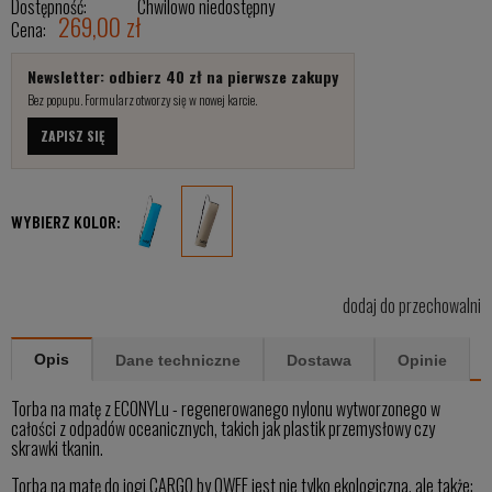
Dostępność:
Chwilowo niedostępny
269,00 zł
Cena:
Newsletter: odbierz 40 zł na pierwsze zakupy
Bez popupu. Formularz otworzy się w nowej karcie.
ZAPISZ SIĘ
WYBIERZ KOLOR:
dodaj do przechowalni
Opis
Dane techniczne
Dostawa
Opinie
Torba na matę z ECONYLu - regenerowanego nylonu wytworzonego w
całości z odpadów oceanicznych, takich jak plastik przemysłowy czy
skrawki tkanin.
Torba na matę do jogi CARGO by OWEE jest nie tylko ekologiczna, ale także: