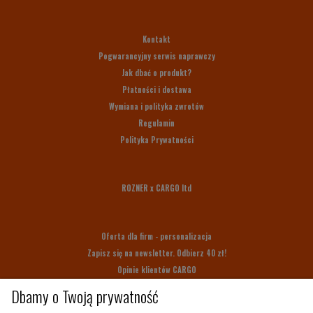
Kontakt
Pogwarancyjny serwis naprawczy
Jak dbać o produkt?
Płatności i dostawa
Wymiana i polityka zwrotów
Regulamin
Polityka Prywatności
ROZNER x CARGO ltd
Oferta dla firm - personalizacja
Zapisz się na newsletter. Odbierz 40 zł!
Opinie klientów CARGO
Bony upominkowe
Dbamy o Twoją prywatność
Na prezent