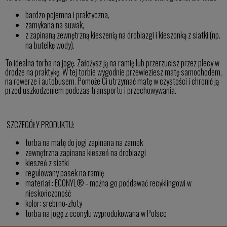
bardzo pojemna i praktyczna,
zamykana na suwak,
z zapinaną zewnętrzną kieszenią na drobiazgi i kieszonką z siatki (np.
na butelkę wody).
To idealna torba na jogę. Założysz ją na ramię lub przerzucisz przez plecy w
drodze na praktykę. W tej torbie wygodnie przewieziesz matę samochodem,
na rowerze i autobusem. Pomoże Ci utrzymać matę w czystości i chronić ją
przed uszkodzeniem podczas transportu i przechowywania.
SZCZEGÓŁY PRODUKTU:
torba na matę do jogi zapinana na zamek
zewnętrzna zapinana kieszeń na drobiazgi
kieszeń z siatki
regulowany pasek na ramię
materiał : ECONYL® - można go poddawać recyklingowi w
nieskończoność
kolor: srebrno-złoty
torba na jogę z econylu wyprodukowana w Polsce