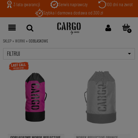
3 lata gwarancji
Serwis naprawczy
100 dni na zwrot
Szybka i darmowa dostawa od 300 zł
SKLEP
»
WORKI
»
ODBLASKOWE
FILTRUJ
ODBLASKOWY WOREK REFLECTIVE
WOREK REFLECTIVE ORANGE