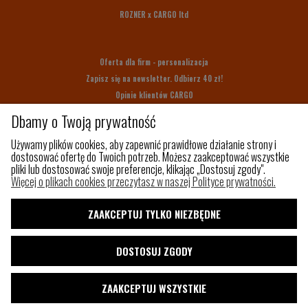
ROZNER x CARGO ltd
Oferta dla firm - personalizacja
Zapisz się na newsletter. Odbierz 40 zł!
Opinie klientów CARGO
Bony upominkowe
Dbamy o Twoją prywatność
Na prezent
Używamy plików cookies, aby zapewnić prawidłowe działanie strony i
dostosować ofertę do Twoich potrzeb. Możesz zaakceptować wszystkie
pliki lub dostosować swoje preferencje, klikając „Dostosuj zgody".
Z czego szyjemy
Więcej o plikach cookies przeczytasz w naszej Polityce prywatności.
Jak utrzymać porządek w torbie?
Paleta kolorów
ZAAKCEPTUJ TYLKO NIEZBĘDNE
Pakowny plecak do samolotu
Shaka
DOSTOSUJ ZGODY
Blog
ZAAKCEPTUJ WSZYSTKIE