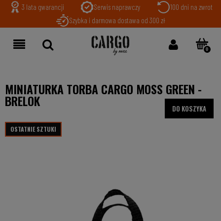
3 lata gwarancji
Serwis naprawczy
100 dni na zwrot
Szybka i darmowa dostawa od 300 zł
MINIATURKA TORBA CARGO MOSS GREEN -
BRELOK
DO KOSZYKA
OSTATNIE SZTUKI