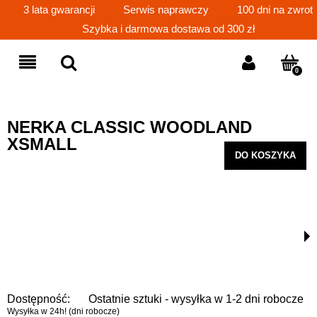
3 lata gwarancji
Serwis naprawczy
100 dni na zwrot
Szybka i darmowa dostawa od 300 zł
NERKA CLASSIC WOODLAND
XSMALL
DO KOSZYKA
Dostępność:
Ostatnie sztuki - wysyłka w 1-2 dni robocze
Wysyłka w 24h! (dni robocze)