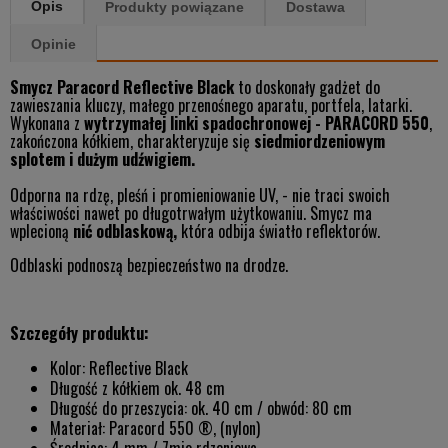
Opis
Produkty powiązane
Dostawa
Opinie
Smycz Paracord Reflective Black
to doskonały gadżet do
zawieszania kluczy, małego przenośnego aparatu, portfela, latarki.
Wykonana z
wytrzymałej linki spadochronowej - PARACORD 550
,
zakończona kółkiem, charakteryzuje się
siedmiordzeniowym
splotem i dużym udźwigiem.
Odporna na rdzę, pleśń i promieniowanie UV, - nie traci swoich
właściwości nawet po długotrwałym użytkowaniu. Smycz ma
wplecioną
nić odblaskową,
która odbija światło reflektorów.
Odblaski podnoszą bezpieczeństwo na drodze.
Szczegóły produktu:
Kolor: Reflective Black
Długość z kółkiem ok. 48 cm
Długość do przeszycia: ok. 40 cm / obwód: 80 cm
Materiał: Paracord 550 ®, (nylon)
Średnica: 4 mm / 7mio rdzeniowa