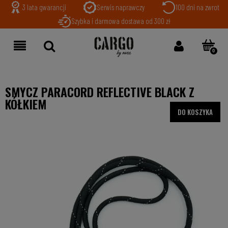
3 lata gwarancji
Serwis naprawczy
100 dni na zwrot
Szybka i darmowa dostawa od 300 zł
SMYCZ PARACORD REFLECTIVE BLACK Z
KÓŁKIEM
DO KOSZYKA