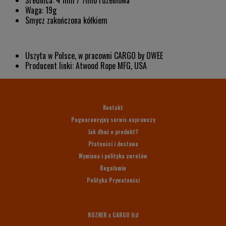
Waga: 19g
Smycz zakończona kółkiem
Uszyta w Polsce, w pracowni CARGO by OWEE
Producent linki: Atwood Rope MFG, USA
Kontakt
Pogwarancyjny serwis naprawczy
Jak dbać o produkt?
Płatności i dostawa
Wymiana i polityka zwrotów
Regulamin
Polityka Prywatności
ROZNER x CARGO ltd