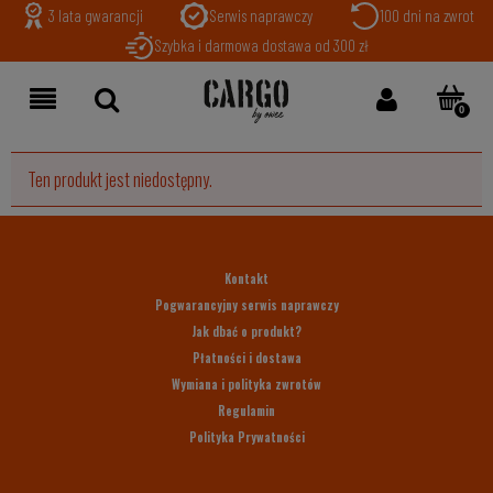
3 lata gwarancji
Serwis naprawczy
100 dni na zwrot
Szybka i darmowa dostawa od 300 zł
Ten produkt jest niedostępny.
Kontakt
Pogwarancyjny serwis naprawczy
Jak dbać o produkt?
Płatności i dostawa
Wymiana i polityka zwrotów
Regulamin
Polityka Prywatności