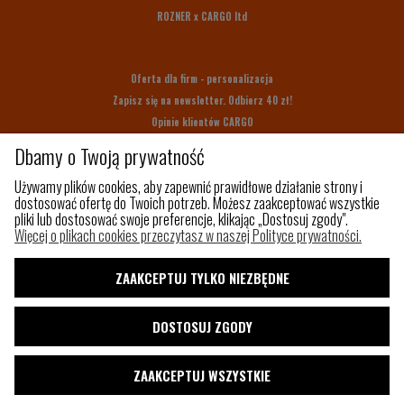
ROZNER x CARGO ltd
Oferta dla firm - personalizacja
Zapisz się na newsletter. Odbierz 40 zł!
Opinie klientów CARGO
Bony upominkowe
Dbamy o Twoją prywatność
Na prezent
Używamy plików cookies, aby zapewnić prawidłowe działanie strony i
dostosować ofertę do Twoich potrzeb. Możesz zaakceptować wszystkie
pliki lub dostosować swoje preferencje, klikając „Dostosuj zgody".
Z czego szyjemy
Więcej o plikach cookies przeczytasz w naszej Polityce prywatności.
Jak utrzymać porządek w torbie?
Paleta kolorów
ZAAKCEPTUJ TYLKO NIEZBĘDNE
Pakowny plecak do samolotu
Shaka
DOSTOSUJ ZGODY
Blog
ZAAKCEPTUJ WSZYSTKIE