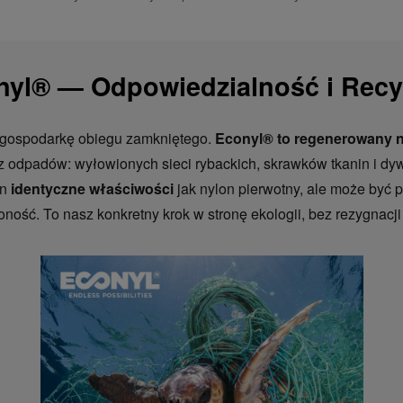
nyl® — Odpowiedzialność i Recy
gospodarkę obiegu zamkniętego.
Econyl® to regenerowany 
z odpadów: wyłowionych sieci rybackich, skrawków tkanin i d
on
identyczne właściwości
jak nylon pierwotny, ale może być 
ność. To nasz konkretny krok w stronę ekologii, bez rezygnacji 