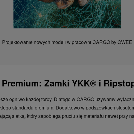
Projektowanie nowych modeli w pracowni CARGO by OWEE
e Premium: Zamki YKK® i Ripsto
bsze ogniwo każdej torby. Dlatego w CARGO używamy wyłącz
iego standardu premium. Dodatkowo w podszewkach stosuj
jącą siatką, który zapobiega pruciu się materiału nawet przy na