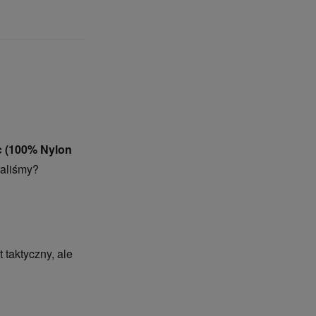
c (100% Nylon
raliśmy?
 taktyczny, ale