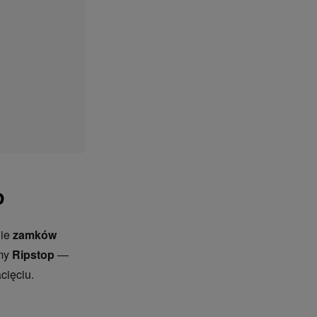
p
nie
zamków
emy
Ripstop
—
cięciu.