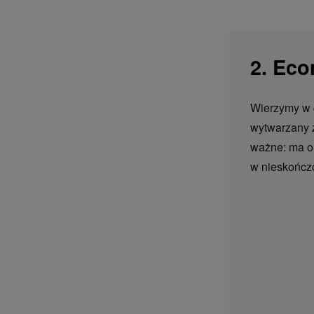
2. Eco
Wierzymy w 
wytwarzany 
ważne: ma 
w nieskończo