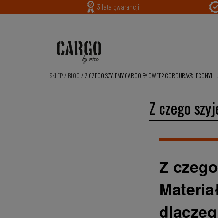
3 lata gwarancji
SKLEP
/
BLOG
/
Z CZEGO SZYJEMY CARGO BY OWEE? CORDURA®, ECONYL I 
Z czego szy
Z czeg
Materia
dlaczeg