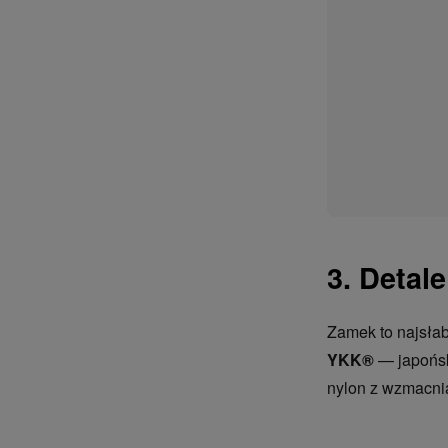
3. Detal
Zamek to najsła
YKK®
— japońsk
nylon z wzmacnia