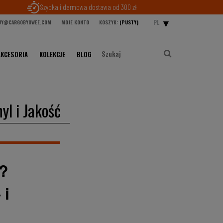
Szybka i darmowa dostawa od 300 zł
PL
Y@CARGOBYOWEE.COM
MOJE KONTO
KOSZYK:
(PUSTY)
AKCESORIA
KOLEKCJE
BLOG
l i Jakość
?
 i