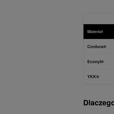
Materiał
Cordura®
Econyl®
YKK®
Dlaczeg