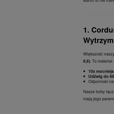
tkanin to nie ma
1. Cordu
Wytrzym
Większość naszy
6,6)
. To materia
10x mocniejs
Udźwig do 60
Odporność na 
Nasze torby łącz
mają jego parame