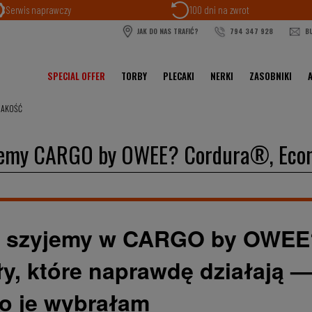
Serwis naprawczy
100 dni na zwrot
JAK DO NAS TRAFIĆ?
794 347 928
BU
SPECIAL OFFER
TORBY
PLECAKI
NERKI
ZASOBNIKI
JAKOŚĆ
jemy CARGO by OWEE? Cordura®, Econy
o szyjemy w CARGO by OWEE
ły, które naprawdę działają —
o je wybrałam