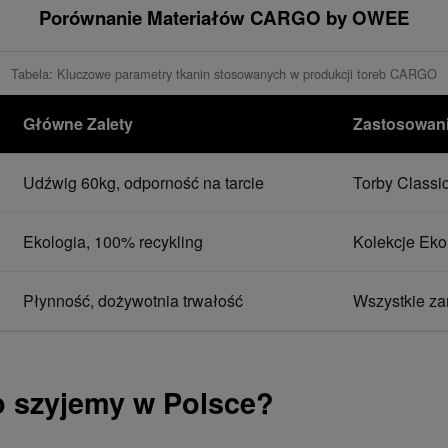
Porównanie Materiałów CARGO by OWEE
Tabela: Kluczowe parametry tkanin stosowanych w produkcji toreb CARGO
Główne Zalety
Zastosowan
Udźwig 60kg, odporność na tarcie
Torby Classic
Ekologia, 100% recykling
Kolekcje Eko
Płynność, dożywotnia trwałość
Wszystkie za
o szyjemy w Polsce?