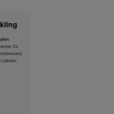
kling
nylon
ywanów. Co
przetwarzany
z jakości.