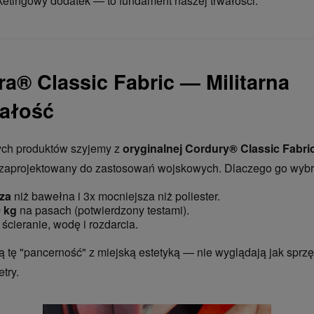
rketingowy dodatek — to fundament naszej trwałości.
ra® Classic Fabric — Militarna
ałość
ch produktów szyjemy z
oryginalnej Cordury® Classic Fabri
ł zaprojektowany do zastosowań wojskowych. Dlaczego go wyb
za
niż bawełna i 3x mocniejsza niż poliester.
 kg
na pasach (potwierdzony testami).
ścieranie, wodę i rozdarcia.
ą tę "pancerność" z miejską estetyką — nie wyglądają jak sprzęt
try.