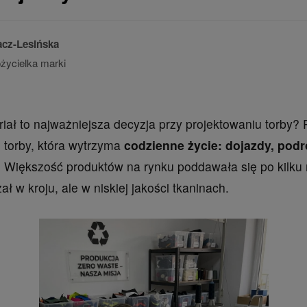
acz-Lesińska
ożycielka marki
iał to najważniejsza decyzja przy projektowaniu torby? 
torby, która wytrzyma
codzienne życie: dojazdy, podró
. Większość produktów na rynku poddawała się po kilku
ał w kroju, ale w niskiej jakości tkaninach.