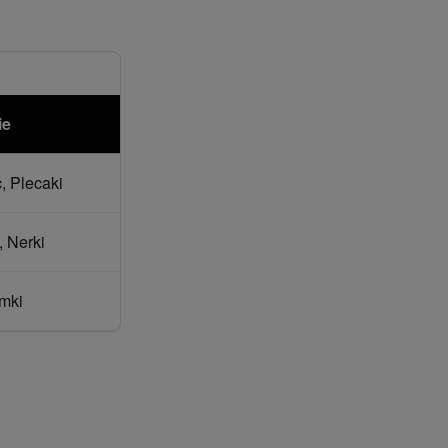
ie
, Plecaki
, Nerki
mki