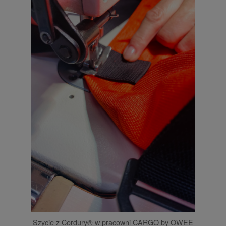
Szycie z Cordury® w pracowni CARGO by OWEE