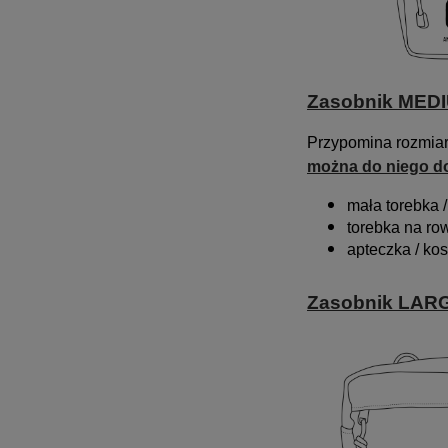
Zasobnik MED
Przypomina rozmia
można do niego d
mała torebka 
torebka na ro
apteczka / ko
Zasobnik LAR