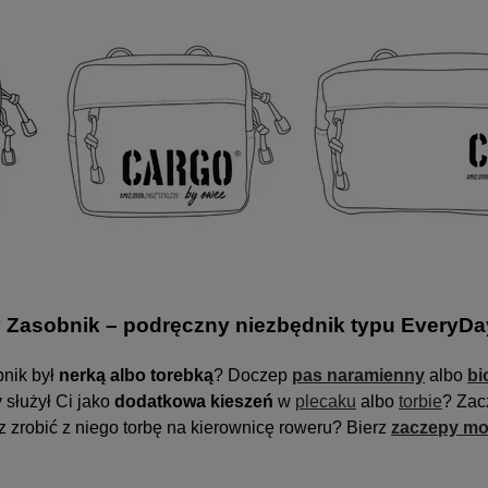
 Zasobnik – podręczny niezbędnik typu EveryDa
nik był
nerką albo torebką
? Doczep
pas naramienny
albo
bi
 służył Ci jako
dodatkowa kieszeń
w
plecaku
albo
torbie
? Zac
 zrobić z niego torbę na kierownicę roweru? Bierz
zaczepy mo