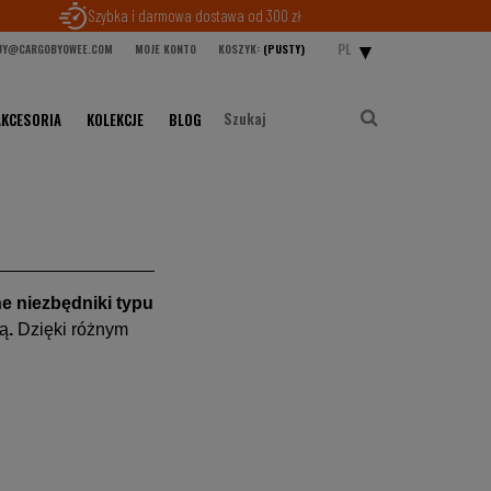
Szybka i darmowa dostawa od 300 zł
PL
Y@CARGOBYOWEE.COM
MOJE KONTO
KOSZYK:
(PUSTY)
AKCESORIA
KOLEKCJE
BLOG
e niezbędniki typu
ką
.
Dzięki różnym
.