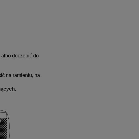
 albo doczepić do
ć na ramieniu, na
jących
,