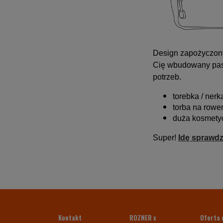
Design zapożyczon
Cię wbudowany pas
potrzeb.
torebka / nerk
torba na rowe
duża kosmety
Super!
Idę sprawdz
Kontakt
ROZNER x
Oferta 