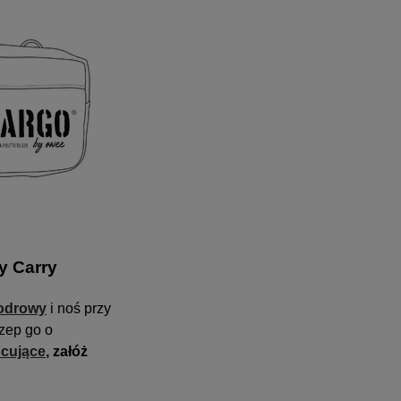
y Carry
odrowy
i noś przy
zep go o
cujące
, załóż