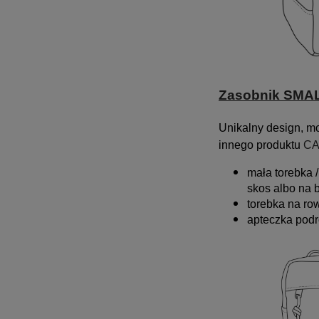
Zasobnik SMA
Unikalny design, 
innego produktu
CA
mała torebka /
skos albo na 
torebka na ro
apteczka podr