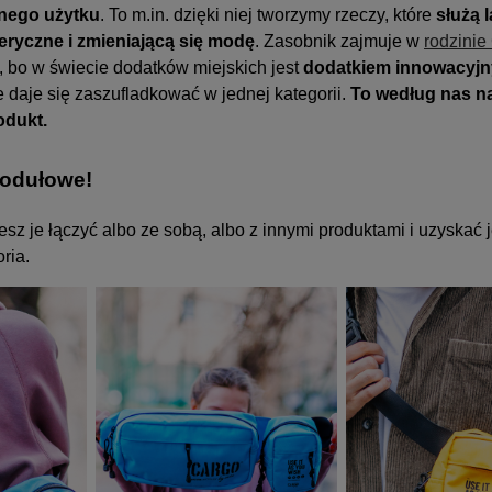
nego użytku
. To m.in. dzięki niej tworzymy rzeczy, które
służą 
eryczne i zmieniającą się modę
. Zasobnik zajmuje w
rodzini
, bo w świecie dodatków miejskich jest
dodatkiem innowacyj
ie daje się zaszufladkować w jednej kategorii.
To według nas na
odukt.
modułowe!
sz je łączyć albo ze sobą, albo z innymi produktami i uzyskać 
oria.