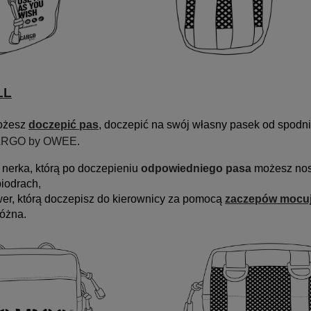
LL
możesz
doczepić pas
, doczepić na swój własny pasek od spodni
RGO by OWEE
.
 nerka, którą
po doczepieniu
odpowiedniego pasa
możesz nosi
biodrach,
wer, którą doczepisz do kierownicy za pomocą
zaczepów mocu
óżna.