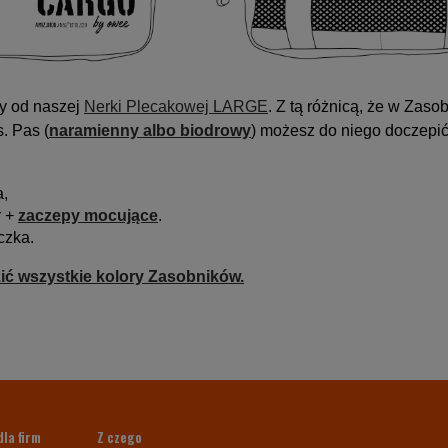
y od naszej
Nerki Plecakowej LARGE
. Z tą różnicą, że w Zaso
. Pas (
naramienny albo biodrowy
) możesz do niego doczepić
a,
r +
zaczepy mocujące
.
czka.
ić wszystkie kolory Zasobników.
dla firm
Z czego