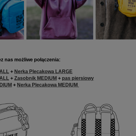
z nas możliwe połączenia:
MALL
+
Nerka Plecakowa LARGE
MALL
+
Zasobnik MEDIUM
+
pas piersiowy
EDIUM
+
Nerka Plecakowa MEDIUM