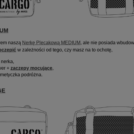
IUM
rem naszą
Nerkę Plecakową MEDIUM
, ale nie posiada wbud
oczepić
w zależności od tego, czy masz na to ochotę,
/ nerka,
wer +
zaczepy mocujące
,
smetyczka podróżna.
GE