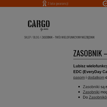
3 lata gwarancji
SKLEP
/
BLOG
/
ZASOBNIK – TWÓJ WIELOFUNKCYJNY NIEZBĘDNIK
ZASOBNIK – 
Lubisz wielofunkc
EDC (EveryDay Ca
pasom
i
dodatkom
d
Zasobniki
są
Zasobniki
mog
Do
Zasobnik