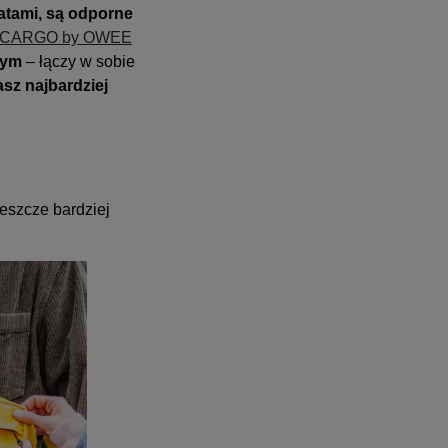
latami, są odporne
e CARGO by OWEE
nym
– łączy w sobie
sz najbardziej
jeszcze bardziej