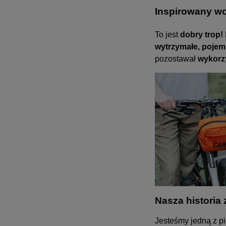
Inspirowany w
To jest
dobry trop!
wytrzymałe, pojemn
pozostawał
wykorz
Nasza histori
Jesteśmy jedną z p