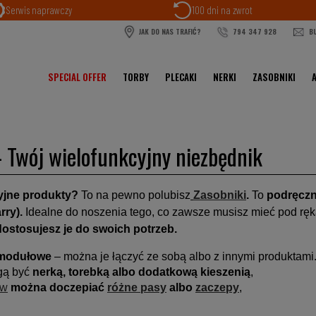
Serwis naprawczy
100 dni na zwrot
JAK DO NAS TRAFIĆ?
794 347 928
BU
SPECIAL OFFER
TORBY
PLECAKI
NERKI
ZASOBNIKI
Twój wielofunkcyjny niezbędnik
yjne produkty?
To na pewno polubisz
Zasobniki
.
To
podręczn
rry).
Idealne do noszenia tego, co zawsze musisz mieć pod rę
ostosujesz je do swoich potrzeb.
modułowe
– można je łączyć ze sobą albo z innymi produktami
ą być
nerką, torebką albo dodatkową kieszenią
,
ów
można doczepiać
różne pasy
albo
zaczepy
,