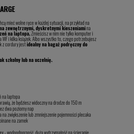
LARGE
hcą mieć wolne ręce w każdej sytuacji, na przykład na
ma zewnętrznymi, dyskretnymi kieszeniami
na
zeń na laptopa.
Zmieścisz w nim nie tylko komputer i
na WF i kilka książek. Albo wszystko to, czego potrzebujesz
k z cordury jest
idealny na bagaż podręczny do
ak szkolny lub na uczelnię.
ń na laptopa
rawią, że będziesz widoczny na drodze do 150 m
zez dwa poziomy nap
 na zwiększenie lub zmniejszenie pojemności plecaka
apinane na zamek
 - wodoodporność, duża wytrzymałość na ścieranie