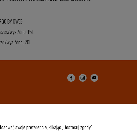
GO BY OWEE:
szer./wys./dno, 15L
zer./wys./dno, 20L
osować swoje preferencje, klikając „Dostosuj zgody".