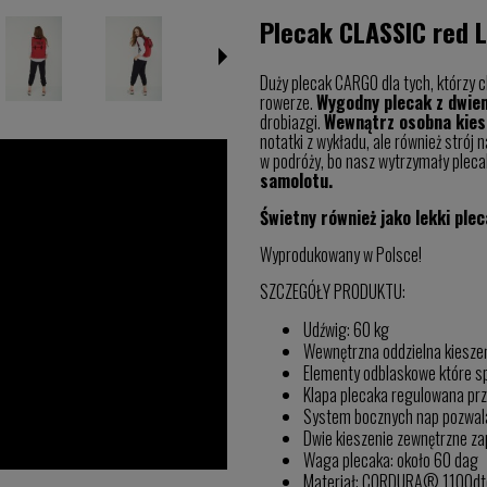
Plecak CLASSIC red 
Duży plecak CARGO dla tych, którzy c
rowerze.
Wygodny plecak z dwie
drobiazgi.
Wewnątrz osobna kies
notatki z wykładu, ale również strój 
w podróży, bo nasz wytrzymały pleca
samolotu.
Świetny również jako lekki plec
Wyprodukowany w Polsce!
SZCZEGÓŁY PRODUKTU:
Udźwig: 60 kg
Wewnętrzna oddzielna kiesze
Elementy odblaskowe które sp
Klapa plecaka regulowana pr
System bocznych nap pozwala
Dwie kieszenie zewnętrzne z
Waga plecaka: około 60 dag
Materiał: CORDURA® 1100dtex