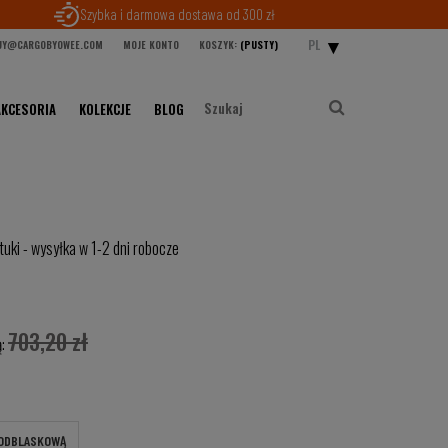
Szybka i darmowa dostawa od 300 zł
PL
Y@CARGOBYOWEE.COM
MOJE KONTO
KOSZYK:
(PUSTY)
AKCESORIA
KOLEKCJE
BLOG
tuki - wysyłka w 1-2 dni robocze
703,20 zł
ą:
 ODBLASKOWĄ