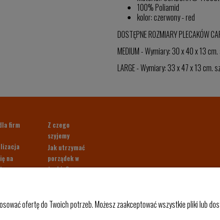
100% Poliamid
kolor: czerwony - red
DOSTĘPNE ROZMIARY PLECAKÓW CAR
MEDIUM - Wymiary: 30 x 40 x 13 cm. 
LARGE - Wymiary: 33 x 47 x 13 cm. s
dla firm
Z czego
szyjemy
lizacja
Jak utrzymać
ię na
porządek w
ter.
torbie?
 40 zł!
Paleta kolorów
klientów
Pakowny
plecak do
osować ofertę do Twoich potrzeb. Możesz zaakceptować wszystkie pliki lub dost
samolotu