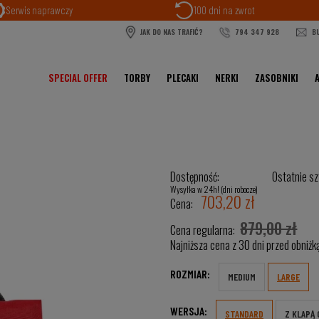
Serwis naprawczy
100 dni na zwrot
JAK DO NAS TRAFIĆ?
794 347 928
BU
SPECIAL OFFER
TORBY
PLECAKI
NERKI
ZASOBNIKI
Dostępność:
Ostatnie sz
Wysyłka w 24h! (dni robocze)
703,20 zł
Cena:
879,00 zł
Cena regularna:
Najniższa cena z 30 dni przed obniżk
ROZMIAR:
MEDIUM
LARGE
WERSJA:
STANDARD
Z KLAPĄ