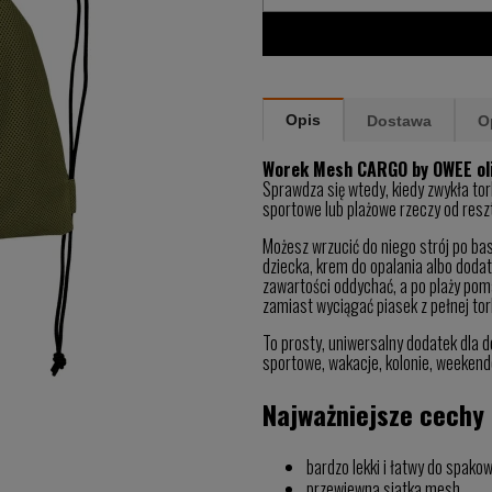
Opis
Dostawa
O
Worek Mesh CARGO by OWEE ol
Sprawdza się wtedy, kiedy zwykła torb
sportowe lub plażowe rzeczy od resz
Możesz wrzucić do niego strój po base
dziecka, krem do opalania albo doda
zawartości oddychać, a po plaży pom
zamiast wyciągać piasek z pełnej tor
To prosty, uniwersalny dodatek dla dor
sportowe, wakacje, kolonie, weekend
Najważniejsze cechy
bardzo lekki i łatwy do spakow
przewiewna siatka mesh,