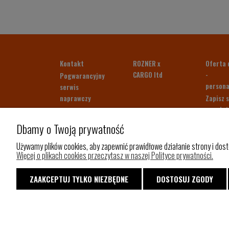
Kontakt
ROZNER x
Oferta 
CARGO ltd
-
Pogwarancyjny
persona
serwis
naprawczy
Zapisz s
newslet
Jak dbać o
Odbierz
produkt?
Dbamy o Twoją prywatność
Opinie 
Płatności i
CARGO
Używamy plików cookies, aby zapewnić prawidłowe działanie strony i dost
dostawa
Więcej o plikach cookies przeczytasz w naszej Polityce prywatności.
Bony
Wymiana i
upomin
polityka
ZAAKCEPTUJ TYLKO NIEZBĘDNE
DOSTOSUJ ZGODY
zwrotów
Na prez
Regulamin
Polityka
Prywatności