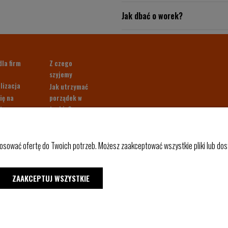
Jak dbać o worek?
dla firm
Z czego
szyjemy
lizacja
Jak utrzymać
ię na
porządek w
ter.
torbie?
 40 zł!
Paleta kolorów
klientów
Pakowny
osować ofertę do Twoich potrzeb. Możesz zaakceptować wszystkie pliki lub dost
plecak do
samolotu
kowe
Shaka
ZAAKCEPTUJ WSZYSTKIE
ent
Blog