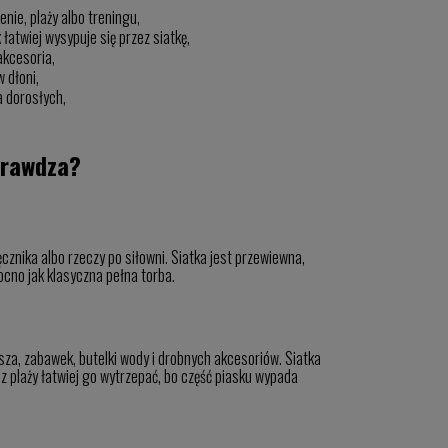
nie, plaży albo treningu,
 łatwiej wysypuje się przez siatkę,
akcesoria,
 dłoni,
a dorosłych,
sprawdza?
cznika albo rzeczy po siłowni. Siatka jest przewiewna,
ocno jak klasyczna pełna torba.
sza, zabawek, butelki wody i drobnych akcesoriów. Siatka
 z plaży łatwiej go wytrzepać, bo część piasku wypada