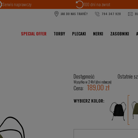
Serwis naprawczy
100 dni na zwrot
JAK DO NAS TRAFIĆ?
794 347 928
BU
SPECIAL OFFER
TORBY
PLECAKI
NERKI
ZASOBNIKI
Dostępność:
Ostatnie sz
Wysyłka w 24h! (dni robocze)
189,00 zł
Cena:
WYBIERZ KOLOR: