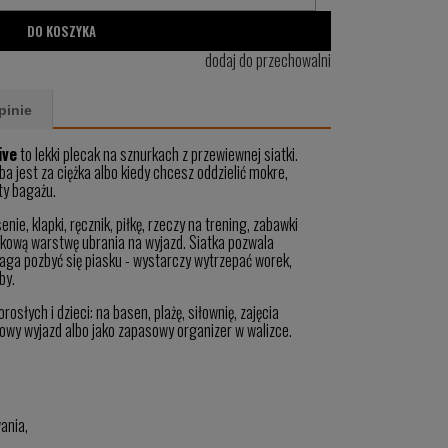
DO KOSZYKA
dodaj do przechowalni
pinie
ive
to lekki plecak na sznurkach z przewiewnej siatki.
a jest za ciężka albo kiedy chcesz oddzielić mokre,
ty bagażu.
nie, klapki, ręcznik, piłkę, rzeczy na trening, zabawki
tkową warstwę ubrania na wyjazd. Siatka pozwala
aga pozbyć się piasku - wystarczy wytrzepać worek,
by.
osłych i dzieci: na basen, plażę, siłownię, zajęcia
owy wyjazd albo jako zapasowy organizer w walizce.
ania,