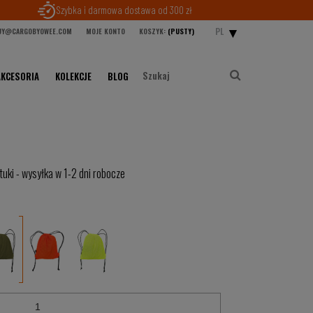
Szybka i darmowa dostawa od 300 zł
PL
Y@CARGOBYOWEE.COM
MOJE KONTO
KOSZYK:
(PUSTY)
AKCESORIA
KOLEKCJE
BLOG
tuki - wysyłka w 1-2 dni robocze