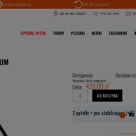
Serwis naprawczy
100 dni na zwrot
JAK DO NAS TRAFIĆ?
794 347 928
BU
SPECIAL OFFER
TORBY
PLECAKI
NERKI
ZASOBNIKI
IUM
Dostępność:
Ostatnie sz
Wysyłka 1-4 dni roboczych
439,00 zł
Cena:
DO KOSZYKA
2 pętelki + pas stabilizujący (+47 z