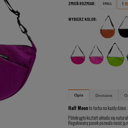
ZMIEŃ ROZMIAR:
SMALL
M
WYBIERZ KOLOR:
Opis
Dostawa
O
Half Moon
to torba na każdy dzień. 
Półokrągły kształt układa się naturaln
Regulowany pasek pozwala nosić ją na