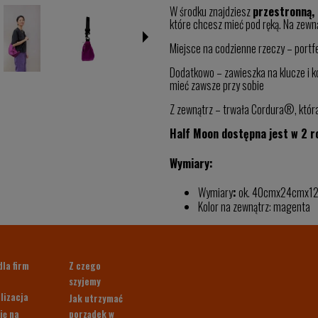
W środku znajdziesz
przestronną,
które chcesz mieć pod ręką. Na zew
Miejsce na codzienne rzeczy – portfel,
Dodatkowo – zawieszka na klucze i 
mieć zawsze przy sobie
Z zewnątrz – trwała Cordura®, która
Half Moon dostępna jest w 2 ro
Wymiary:
Wymiary
:
ok. 40cmx24cmx1
Kolor na zewnątrz: magenta
dla firm
Z czego
szyjemy
lizacja
Jak utrzymać
ię na
porządek w