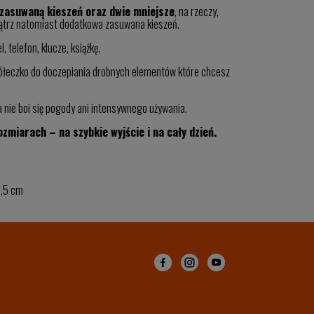
 zasuwaną kieszeń oraz dwie mniejsze
, na rzeczy,
nątrz natomiast dodatkowa zasuwana kieszeń.
 telefon, klucze, książkę.
kółeczko do doczepiania drobnych elementów które chcesz
 nie boi się pogody ani intensywnego używania.
zmiarach – na szybkie wyjście i na cały dzień.
2,5 cm