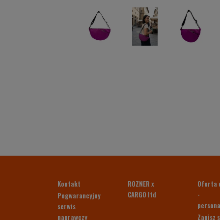
Kontakt
ROZNER x
Oferta 
CARGO ltd
-
Pogwarancyjny
persona
serwis
naprawczy
Zapisz s