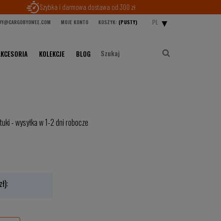
Szybka i darmowa dostawa od 300 zł
PL
Y@CARGOBYOWEE.COM
MOJE KONTO
KOSZYK:
(PUSTY)
AKCESORIA
KOLEKCJE
BLOG
tuki - wysyłka w 1-2 dni robocze
ł):