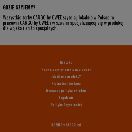
GDZIE SZYJEMY?
Wszystkie torby CARGO by OWEE szyte są lokalnie w Polsce, w
pracowni CARGO by OWEE i w szwalni specjalizującej się w produkcji
dla wojska i służb specjalnych.
Kontakt
Pogwarancyjny serwis naprawczy
Jak dbać o produkt?
Płatności i dostawa
Wymiana i polityka zwrotów
Regulamin
Polityka Prywatności
ROZNER x CARGO ltd