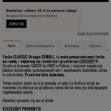
Newsletter: odbierz 40 zł na pierwsze zakupy
Bez popupu. Formularz otworzy się w nowej karcie.
ZAPISZ SIĘ
dodaj do przechowalni
Opis
Dane techniczne
Dostawa
Opinie
Torba CLASSIC Orange XSMALL
to
mała pomarańczowa torba
na ramię
z
odpornej na rozdarcia i przetarcia
CORDURY
®
.
Uszyta w pracowni CARGO by OWEE w Polsce, z użyciem najwyższej
jakości materiałów, wzmocnionych nici i wojskowych dodatków. Łatwa
w czyszczeniu.
Przetrwa lata używania.
Torbę możesz nosić na trzy sposoby: w ręku (za krótsze uszy), na
ramieniu (za dłuższe uszy) albo na ramię lub na skos (na doczepianym
regulowanym pasie).
Świetnie sprawdzi się na co dzień.
SZCZEGÓŁY PRODUKTU: