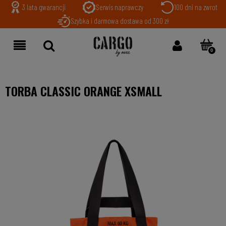
3 lata gwarancji
Serwis naprawczy
100 dni na zwrot
Szybka i darmowa dostawa od 300 zł
TORBA CLASSIC ORANGE XSMALL