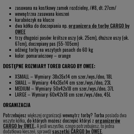
zasuwana na kostkowy zamek rozdzielny, /#8, dł. 27cm/
wewnętrzna zasuwana kieszeń
karabińczyk na klucze
dwa kółka do doczepiania np.
organizera do torby CARGO by
OWEE
trzy długości pasów: krótsze uszy (ok. 25cm), dłuższe uszy (ok.
67cm), doczepiany pas (55-105cm)
udźwig torby na wszytych pasach do 60 kg
kolor: pomarańczowy – orange
DOSTĘPNE ROZMIARY TOREB CARGO BY OWEE:
XSMALL – Wymiary: 38x35x14 cm szer./wys./dno, 18L
SMALL – Wymiary: 44x35x14 cm szer./wys./dno, 23L
MEDIUM – Wymiary: 50x42x18 cm szer./wys./dno, 37L
LARGE – Wymiary: 60x42x18 cm szer./wys./dno, 45L
ORGANIZACJA
Potrzebujesz
większej organizacji
wewnątrz torby? Torba
posiada dwa
wszyte kółka
, do których możesz doczepić któryś z
organizerów
CARGO by OWEE
.
A jeśli wszystko, czego potrzebujesz, to jedna
dodatkowa kieszeń, sprawdź
saszetki CARGO by OWEE
.