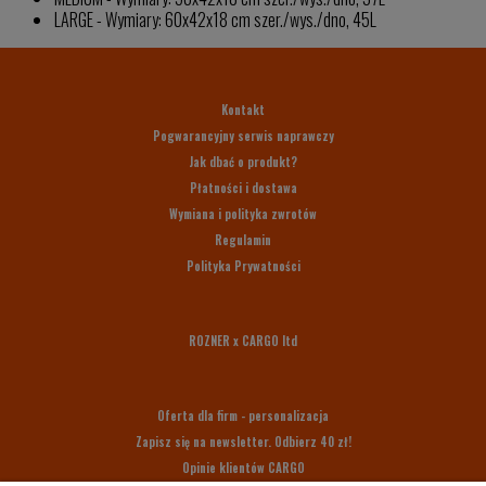
LARGE - Wymiary: 60x42x18 cm szer./wys./dno, 45L
Kontakt
Pogwarancyjny serwis naprawczy
Jak dbać o produkt?
Płatności i dostawa
Wymiana i polityka zwrotów
Regulamin
Polityka Prywatności
ROZNER x CARGO ltd
Oferta dla firm - personalizacja
Zapisz się na newsletter. Odbierz 40 zł!
Opinie klientów CARGO