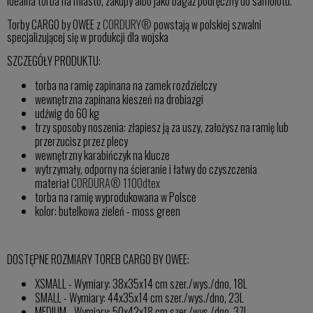
Idealna torba na miasto, zakupy albo jako bagaż podręczny do samolotu.
Torby CARGO by OWEE z
CORDURY®
powstają w polskiej szwalni
specjalizującej się w produkcji dla wojska
SZCZEGÓŁY PRODUKTU:
torba na ramię zapinana na zamek rozdzielczy
wewnętrzna zapinana kieszeń na drobiazgi
udźwig do 60 kg
trzy sposoby noszenia: złapiesz ją za uszy, założysz na ramię lub
przerzucisz przez plecy
wewnętrzny karabińczyk na klucze
wytrzymały, odporny na ścieranie i łatwy do czyszczenia
materiał
CORDURA® 1100dtex
torba na ramię wyprodukowana w Polsce
kolor: butelkowa zieleń - moss green
DOSTĘPNE ROZMIARY TOREB CARGO BY OWEE:
XSMALL - Wymiary: 38x35x14 cm szer./wys./dno, 18L
SMALL - Wymiary: 44x35x14 cm szer./wys./dno, 23L
MEDIUM - Wymiary: 50x42x18 cm szer./wys./dno, 37L