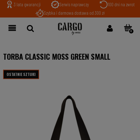
3 lata gwarancji
Serwis naprawczy
100 dni na zwrot
Szybka i darmowa dostawa od 300 zł
TORBA CLASSIC MOSS GREEN SMALL
OSTATNIE SZTUKI