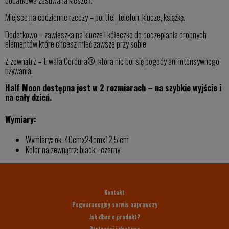
Miejsce na codzienne rzeczy – portfel, telefon, klucze, książkę.
Dodatkowo – zawieszka na klucze i kółeczko do doczepiania drobnych
elementów które chcesz mieć zawsze przy sobie
Z zewnątrz – trwała Cordura®, która nie boi się pogody ani intensywnego
używania.
Half Moon dostępna jest w 2 rozmiarach – na szybkie wyjście i
na cały dzień.
Wymiary:
Wymiary
:
ok. 40cmx24cmx12,5 cm
Kolor na zewnątrz: black - czarny
Kontakt
Pogwarancyjny serwis naprawczy
Jak dbać o produkt?