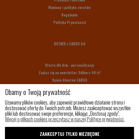
Płatności i dostawa
Wymiana i polityka zwrotów
Regulamin
Polityka Prywatności
ROZNER x CARGO ltd
Oferta dla firm - personalizacja
Zapisz się na newsletter. Odbierz 40 zł!
Opinie klientów CARGO
Bony upominkowe
Dbamy o Twoją prywatność
Na prezent
Używamy plików cookies, aby zapewnić prawidłowe działanie strony i
dostosować ofertę do Twoich potrzeb. Możesz zaakceptować wszystkie
pliki lub dostosować swoje preferencje, klikając „Dostosuj zgody".
Z czego szyjemy
Więcej o plikach cookies przeczytasz w naszej Polityce prywatności.
Jak utrzymać porządek w torbie?
Paleta kolorów
ZAAKCEPTUJ TYLKO NIEZBĘDNE
Pakowny plecak do samolotu