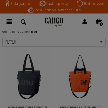
3 lata gwarancji
Serwis naprawczy
100 dni na zwrot
Szybka i darmowa dostawa od 300 zł
SKLEP
»
TORBY
»
Z KIESZENIAMI
FILTRUJ
ODBLASKOWA TORBA REFLECTIVE
TORBA ORANGE Z KIESZENIAMI