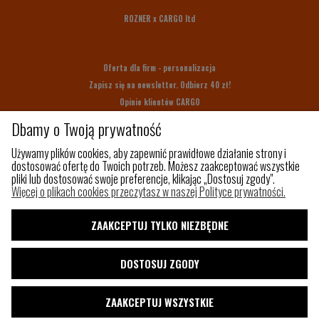
ROZNER x CARGO ltd
Oferta dla firm - personalizacja
Zapisz się na newsletter. Odbierz 40 zł!
Opinie klientów CARGO
Bony upominkowe
Dbamy o Twoją prywatność
Na prezent
Używamy plików cookies, aby zapewnić prawidłowe działanie strony i
dostosować ofertę do Twoich potrzeb. Możesz zaakceptować wszystkie
pliki lub dostosować swoje preferencje, klikając „Dostosuj zgody".
Z czego szyjemy
Więcej o plikach cookies przeczytasz w naszej Polityce prywatności.
Jak utrzymać porządek w torbie?
Paleta kolorów
ZAAKCEPTUJ TYLKO NIEZBĘDNE
Pakowny plecak do samolotu
Shaka
DOSTOSUJ ZGODY
Blog
ZAAKCEPTUJ WSZYSTKIE