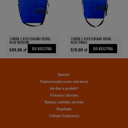
TORBA Z KIESZENIAMI ROYAL
TORBA Z KIESZENIAMI ROYAL
BLUE MEDIUM
BLUE SMALL
DO KOSZYKA
DO KOSZYKA
599,00 zł
579,00 zł
Kontakt
Pogwarancyjny serwis naprawczy
Jak dbać o produkt?
Płatności i dostawa
Wymiana i polityka zwrotów
Regulamin
Polityka Prywatności