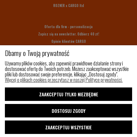
ROZNER x CARGO ltd
Oferta dla firm - personalizacja
Zapisz się na newsletter. Odbierz 40 zł!
Opinie klientów CARGO
Bony upominkowe
Dbamy o Twoją prywatność
Na prezent
Używamy plików cookies, aby zapewnić prawidłowe działanie strony i
dostosować ofertę do Twoich potrzeb. Możesz zaakceptować wszystkie
pliki lub dostosować swoje preferencje, klikając „Dostosuj zgody".
Z czego szyjemy
Więcej o plikach cookies przeczytasz w naszej Polityce prywatności.
Jak utrzymać porządek w torbie?
Paleta kolorów
ZAAKCEPTUJ TYLKO NIEZBĘDNE
Pakowny plecak do samolotu
Shaka
DOSTOSUJ ZGODY
Blog
ZAAKCEPTUJ WSZYSTKIE