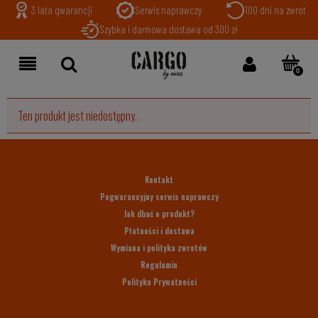
3 lata gwarancji
Serwis naprawczy
100 dni na zwrot
Szybka i darmowa dostawa od 300 zł
Ten produkt jest niedostępny.
Kontakt
Pogwarancyjny serwis naprawczy
Jak dbać o produkt?
Płatności i dostawa
Wymiana i polityka zwrotów
Regulamin
Polityka Prywatności