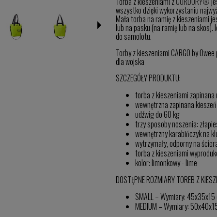
Torba z kieszeniami z
CORDURY®
je
wszystko dzięki wykorzystaniu najwyż
Mała torba na ramię z kieszeniami je
lub na pasku (na ramię lub na skos).
do samolotu.
Torby z kieszeniami CARGO by Owee po
dla wojska
SZCZEGÓŁY PRODUKTU:
torba z kieszeniami zapinana
wewnętrzna zapinana kieszeń 
udźwig do 60 kg
trzy sposoby noszenia: złapies
wewnętrzny karabińczyk na kl
wytrzymały, odporny na ścier
torba z kieszeniami wyprodu
kolor: limonkowy - lime
DOSTĘPNE ROZMIARY TOREB Z KIESZ
SMALL – Wymiary: 45x35x15 c
MEDIUM – Wymiary: 50x40x15 