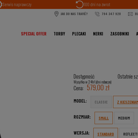
Serwis naprawczy
100 dni na zwrot
JAK DO NAS TRAFIĆ?
794 347 928
BU
SPECIAL OFFER
TORBY
PLECAKI
NERKI
ZASOBNIKI
Dostępność:
Ostatnie sz
Wysyłka w 24h! (dni robocze)
579,00 zł
Cena:
MODEL:
CLASSIC
Z KIESZENIAM
ROZMIAR:
SMALL
MEDIUM
WERSJA:
STANDARD
REFLECT