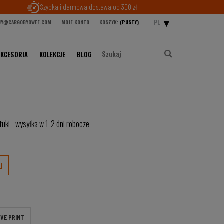
Szybka i darmowa dostawa od 300 zł
PL
Y@CARGOBYOWEE.COM
MOJE KONTO
KOSZYK:
(PUSTY)
AKCESORIA
KOLEKCJE
BLOG
tuki - wysyłka w 1-2 dni robocze
I
IVE PRINT