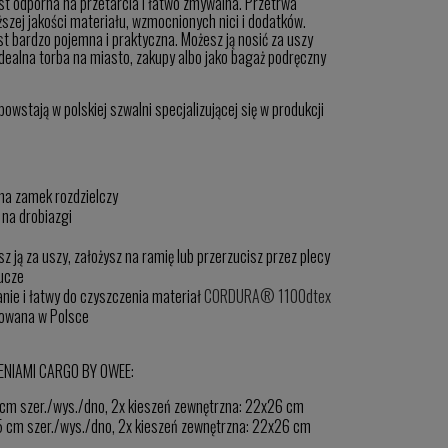
st odporna na przetarcia i łatwo zmywalna. Przetrwa
szej jakości materiału, wzmocnionych nici i dodatków.
st bardzo pojemna i praktyczna. Możesz ją nosić za uszy
 Idealna torba na miasto, zakupy albo jako bagaż podręczny
wstają w polskiej szwalni specjalizującej się w produkcji
 na zamek rozdzielczy
na drobiazgi
z ją za uszy, założysz na ramię lub przerzucisz przez plecy
ucze
anie i łatwy do czyszczenia materiał
CORDURA® 1100dtex
kowana w Polsce
ENIAMI CARGO BY OWEE:
m szer./wys./dno, 2x kieszeń zewnętrzna: 22x26 cm
cm szer./wys./dno, 2x kieszeń zewnętrzna: 22x26 cm