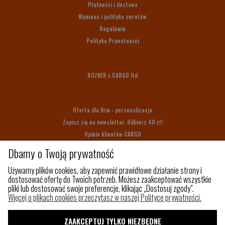
Płatności i dostawa
Wymiana i polityka zwrotów
Regulamin
Polityka Prywatności
ROZNER x CARGO ltd
Oferta dla firm - personalizacja
Zapisz się na newsletter. Odbierz 40 zł!
Opinie klientów CARGO
Bony upominkowe
Dbamy o Twoją prywatność
Na prezent
Używamy plików cookies, aby zapewnić prawidłowe działanie strony i
dostosować ofertę do Twoich potrzeb. Możesz zaakceptować wszystkie
pliki lub dostosować swoje preferencje, klikając „Dostosuj zgody".
Z czego szyjemy
Więcej o plikach cookies przeczytasz w naszej Polityce prywatności.
Jak utrzymać porządek w torbie?
Paleta kolorów
ZAAKCEPTUJ TYLKO NIEZBĘDNE