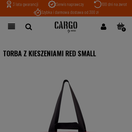
3 lata gwarancji
Serwis naprawczy
100 dni na zwrot
Szybka i darmowa dostawa od 300 zł
TORBA Z KIESZENIAMI RED SMALL