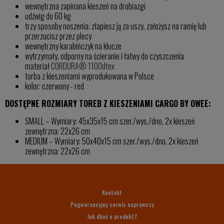
wewnętrzna zapinana kieszeń na drobiazgi
udźwig do 60 kg
trzy sposoby noszenia: złapiesz ją za uszy, założysz na ramię lub
przerzucisz przez plecy
wewnętrzny karabińczyk na klucze
wytrzymały, odporny na ścieranie i łatwy do czyszczenia
materiał
CORDURA® 1100dtex
torba z kieszeniami wyprodukowana w Polsce
kolor: czerwony - red
DOSTĘPNE ROZMIARY TOREB Z KIESZENIAMI CARGO BY OWEE:
SMALL – Wymiary: 45x35x15 cm szer./wys./dno, 2x kieszeń
zewnętrzna: 22x26 cm
MEDIUM – Wymiary: 50x40x15 cm szer./wys./dno, 2x kieszeń
zewnętrzna: 22x26 cm
Kontakt
Pogwarancyjny serwis naprawczy
Jak dbać o produkt?