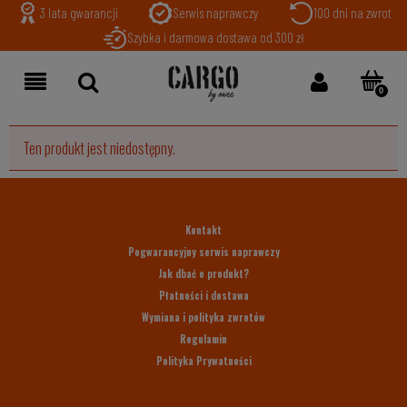
3 lata gwarancji
Serwis naprawczy
100 dni na zwrot
Szybka i darmowa dostawa od 300 zł
Ten produkt jest niedostępny.
Kontakt
Pogwarancyjny serwis naprawczy
Jak dbać o produkt?
Płatności i dostawa
Wymiana i polityka zwrotów
Regulamin
Polityka Prywatności