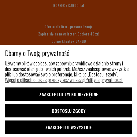
ROZNER x CARGO ltd
Oferta dla firm - personalizacja
Zapisz się na newsletter. Odbierz 40 zł!
Opinie klientów CARGO
Bony upominkowe
Dbamy o Twoją prywatność
Na prezent
Używamy plików cookies, aby zapewnić prawidłowe działanie strony i
dostosować ofertę do Twoich potrzeb. Możesz zaakceptować wszystkie
pliki lub dostosować swoje preferencje, klikając „Dostosuj zgody".
Z czego szyjemy
Więcej o plikach cookies przeczytasz w naszej Polityce prywatności.
Jak utrzymać porządek w torbie?
Paleta kolorów
ZAAKCEPTUJ TYLKO NIEZBĘDNE
Pakowny plecak do samolotu
Shaka
DOSTOSUJ ZGODY
Blog
ZAAKCEPTUJ WSZYSTKIE