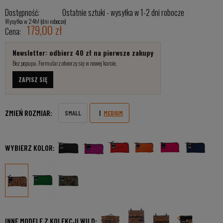
Dostępność:
Ostatnie sztuki - wysyłka w 1-2 dni robocze
Wysyłka w 24h! (dni robocze)
179,00 zł
Cena:
Newsletter: odbierz 40 zł na pierwsze zakupy
Bez popupu. Formularz otworzy się w nowej karcie.
ZAPISZ SIĘ
ZMIEŃ ROZMIAR:
SMALL
MEDIUM
WYBIERZ KOLOR:
INNE MODELE Z KOLEKCJI WILD: