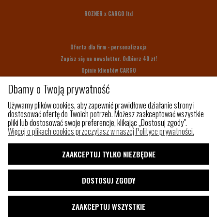
ROZNER x CARGO ltd
Oferta dla firm - personalizacja
Zapisz się na newsletter. Odbierz 40 zł!
Opinie klientów CARGO
Bony upominkowe
Dbamy o Twoją prywatność
Na prezent
Używamy plików cookies, aby zapewnić prawidłowe działanie strony i
dostosować ofertę do Twoich potrzeb. Możesz zaakceptować wszystkie
pliki lub dostosować swoje preferencje, klikając „Dostosuj zgody".
Z czego szyjemy
Więcej o plikach cookies przeczytasz w naszej Polityce prywatności.
Jak utrzymać porządek w torbie?
Paleta kolorów
ZAAKCEPTUJ TYLKO NIEZBĘDNE
Pakowny plecak do samolotu
Shaka
DOSTOSUJ ZGODY
Blog
ZAAKCEPTUJ WSZYSTKIE