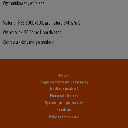
Wyprodukowany w Polsce.
Materiał: PES 600Dx300, gramatura 340 g/m2
Wymiary: ok. 20,5cmx 11cm dł/szer.
Kolor: wyrazisty motyw panterki
Kontakt
Pogwarancyjny serwis naprawczy
Jak dbać o produkt?
Płatności i dostawa
Wymiana i polityka zwrotów
Regulamin
Polityka Prywatności