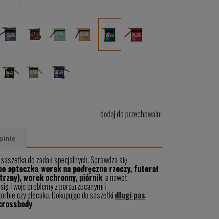
dodaj do przechowalni
pinie
 saszetka do zadań specjalnych. Sprawdza się
bo apteczka
,
worek na podręczne rzeczy, futerał
trzny), worek ochronny, piórnik
, a nawet
 się Twoje problemy z porozrzucanymi i
orbie czy plecaku. Dokupując do saszetki
długi pas
,
crossbody
.