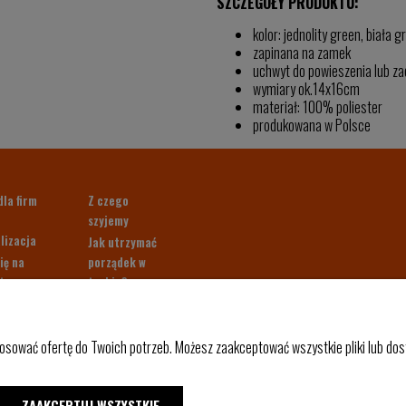
SZCZEGÓŁY PRODUKTU:
kolor: jednolity green, biała g
zapinana na zamek
uchwyt do powieszenia lub za
wymiary ok.14x16cm
materiał: 100% poliester
produkowana w Polsce
dla firm
Z czego
szyjemy
lizacja
Jak utrzymać
ię na
porządek w
ter.
torbie?
 40 zł!
Paleta kolorów
klientów
Pakowny
osować ofertę do Twoich potrzeb. Możesz zaakceptować wszystkie pliki lub dost
plecak do
samolotu
kowe
Shaka
ZAAKCEPTUJ WSZYSTKIE