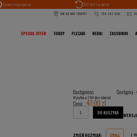
Serwis naprawczy
100 dni na zwrot
JAK DO NAS TRAFIĆ?
794 347 928
BU
SPECIAL OFFER
TORBY
PLECAKI
NERKI
ZASOBNIKI
Dostępność:
Dostępny - 
Wysyłka w 24h! (dni robocze)
47,00 zł
Cena:
DO KOSZYKA
WERSJA
ZMIEŃ ROZMIAR:
SMALL
M