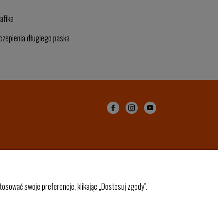
rafika
czepienia długiego paska
osować swoje preferencje, klikając „Dostosuj zgody".