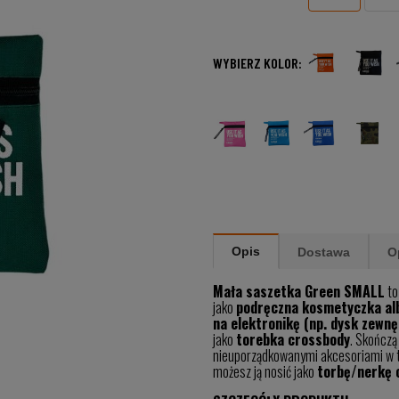
WYBIERZ KOLOR:
Opis
Dostawa
O
Mała saszetka Green SMALL
to
jako
podręczna kosmetyczka al
na elektronikę (np. dysk zewnę
jako
torebka crossbody
. Skończą
nieuporządkowanymi akcesoriami w t
możesz ją nosić jako
torbę/nerkę 