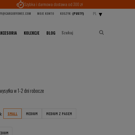
Szybka i darmowa dostawa od 300 zł
PL
Y@CARGOBYOWEE.COM
MOJE KONTO
KOSZYK:
(PUSTY)
AKCESORIA
KOLEKCJE
BLOG
wysyłka w 1-2 dni robocze
:
SMALL
MEDIUM
MEDIUM Z PASEM
EDIUM