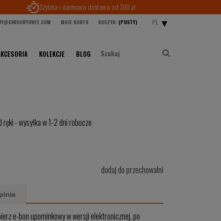
Szybka i darmowa dostawa od 300 zł
PL
Y@CARGOBYOWEE.COM
MOJE KONTO
KOSZYK:
(PUSTY)
AKCESORIA
KOLEKCJE
BLOG
 ręki - wysyłka w 1-2 dni robocze
dodaj do przechowalni
pinie
ybierz e-bon upominkowy w wersji elektronicznej, po