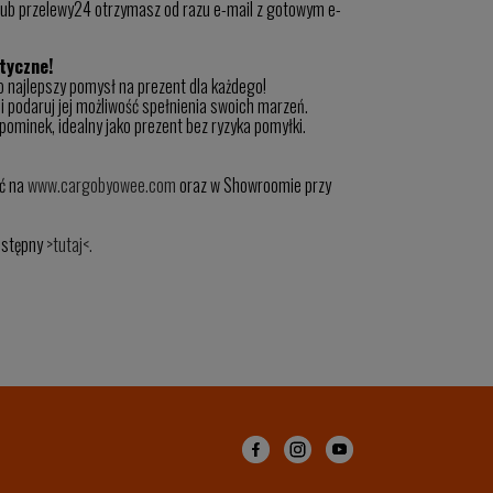
lub przelewy24 otrzymasz od razu e-mail z gotowym e-
ktyczne!
najlepszy pomysł na prezent dla każdego!
 i podaruj jej możliwość spełnienia swoich marzeń.
minek, idealny jako prezent bez ryzyka pomyłki.
ć na
www.cargobyowee.com
oraz w Showroomie przy
ostępny
>tutaj<.