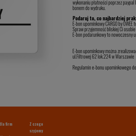
wykonaniu płatności poprzez paypal 
bonem do wydruku.
Podaruj to, co najbardziej pra
E-bon upominkowy CARGO by OWEE to 
Spraw przyjemność bliskiej Ci osobie
E-bon podarunkowy to nowoczesny upo
E-bon upominkowy można zrealizowa
ul.Filtrowej 62 lok.224 w Warszawie
Regulamin e-bonu upominkowego d
dla firm
Z czego
szyjemy