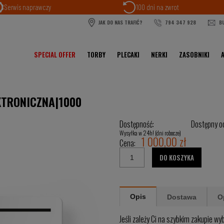
Serwis naprawczy
100 dni na zwrot
JAK DO NAS TRAFIĆ?
794 347 928
BU
SPECIAL OFFER
TORBY
PLECAKI
NERKI
ZASOBNIKI
KTRONICZNA|1000
Dostępność:
Dostępny od
Wysyłka w 24h! (dni robocze)
1 000,00 zł
Cena:
DO KOSZYKA
Opis
Dostawa
O
Jeśli zależy Ci na szybkim zakupie w