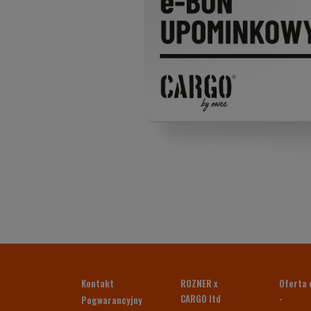
Kontakt
ROZNER x
Oferta 
CARGO ltd
-
Pogwarancyjny